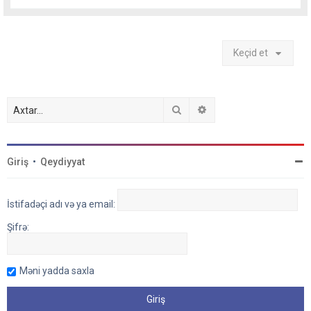
Keçid et
Axtar
Detallı axtarış
Giriş
•
Qeydiyyat
İstifadəçi adı və ya email:
Şifrə:
Məni yadda saxla