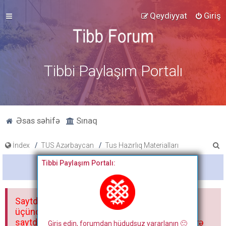
Qeydiyyat
Giriş
Tibbi Paylaşım Portalı
Əsas səhifə
Sınaq
A
İndex
TUS Azərbaycan
Tus Hazırlıq Materialları
x
Tibbi Paylaşım Portalı:
Bitdi
t
a
Saytdakı materiallar yalnız fərdi istifadəniz
r
üçündür. Materialları istisnasız heç bir qrupda,
saytda və sosial şəbəkədə paylaşmaq olmaz və
Giriş edin, forumdan hüdudsuz yararlanın 🙂