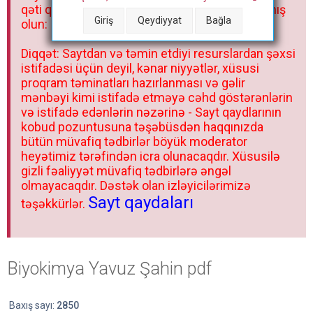
qəti qadağandır! Forum qaydaları ilə mütləq tanış
Giriş
Qeydiyyat
Bağla
olun:
Diqqət: Saytdan və təmin etdiyi resurslardan şəxsi
istifadəsi üçün deyil, kənar niyyətlər, xüsusi
proqram təminatları hazırlanması və gəlir
mənbəyi kimi istifadə etməyə cəhd göstərənlərin
və istifadə edənlərin nəzərinə - Sayt qaydlarının
kobud pozuntusuna təşəbüsdən haqqınızda
bütün müvafiq tədbirlər böyük moderator
heyətimiz tərəfindən icra olunacaqdır. Xüsusilə
gizli fəaliyyət müvafiq tədbirlərə əngəl
olmayacaqdır. Dəstək olan izləyicilərimizə
Sayt qaydaları
təşəkkürlər.
Biyokimya Yavuz Şahin pdf
Baxış sayı:
2850