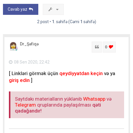
Cavab yaz
2 post •
1
. səhifə (Cəmi
1
səhifə)
Dr_Şəfiqə
Sitat
login to lik
0
08 Sen 2020, 22:42
[ Linkləri görmək üçün
qeydiyyatdan keçin
və ya
giriş edin
]
Saytdakı materialların yüklənib
Whatsapp
və
Telegram
qruplarında paylaşılması
qəti
qadağandır!