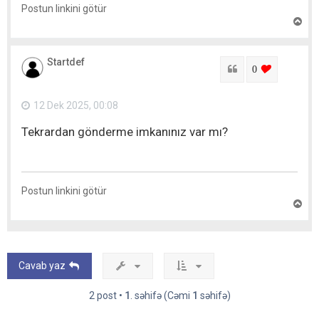
Postun linkini götür
Y
u
x
a
Startdef
r
Sitat
login to lik
0
ı
q
a
12 Dek 2025, 00:08
y
ı
Tekrardan gönderme imkanınız var mı?
t
Postun linkini götür
Y
u
x
a
r
ı
Cavab yaz
q
a
y
2 post •
1
. səhifə (Cəmi
1
səhifə)
ı
t