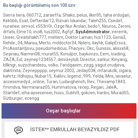
Bu başlığı görüntüləmiş son
100
üzv:
Sierra tiera
,
060712
,
zaraeffa
,
Shako
,
pelus
,
ilkin95
,
taha erdoğan
,
Kektibb
,
Esat
,
Defterdar12
,
Rizvan İskəndər
,
Taleh255
,
Csedef
,
nuranee
,
simvol
,
x553rr0r
,
Özge Nur Arslan
,
bedo1
,
Neuros
,
Zeroni
,
drfatii
,
Elmir10
,
inci8
,
tus2002
,
Agfgf
,
SysAdminstrator
,
ireremk
,
Useer
,
Greatshakh777
,
meltem
,
Doktor Ləman
,
hcs1123
,
Geria3
,
Rehile_04
,
Mənsə
,
Merto
,
mddoctor34
,
Nylers
,
ilayhk
,
GalipErsoz
,
PrcAsistanŞovu
,
pseudomedicus
,
Fhacyev
,
Okc
,
Gunisss
,
alixxx68
,
Seşinau
,
Narmin08
,
murat55
,
Konulpcr
,
baykonzo
,
Eem
,
loading
,
ZAZA
,
EsI
,
zeynep1234567
,
denizeylull
,
Director
,
sarkur
,
Kinyang
,
bllkngr
,
suzychandesu
,
volko
,
Faridqasım
,
zzgg
,
yagut.orudjeva
,
daktrnita
,
Zeyneppppp
,
seymur.2002
,
Jeday038
,
mfarukclk
,
cigara
,
kahrtz
,
Hdhsjsu
,
Nubar15
,
Xəlilov
,
legend_999
,
Yelda
,
Mns
,
lavaelur
,
accessmedyd_online
,
Turan
,
Ludwighench
,
Rev
,
Thevamp1843
,
fmmdva
,
Nerminaraz05
,
Hummatova
,
recep
,
Regan
,
JaleA
,
Startdef
,
isha.aysesensei
,
hüso
,
Subhi9
,
gokcen
,
haribo
,
Murad55
,
Sütburger
,
ecengg
Oxşar başlıqlar
İSTEK** EMRULLAH BEYAZYILDIZ PDF