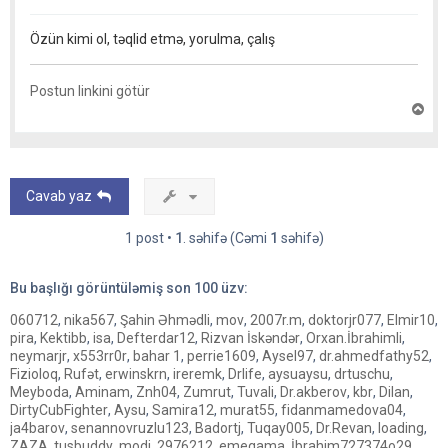
Özün kimi ol, təqlid etmə, yorulma, çalış
Postun linkini götür
Y
u
x
a
r
ı
Cavab yaz
q
a
y
1 post •
1
. səhifə (Cəmi
1
səhifə)
ı
t
Bu başlığı görüntüləmiş son
100
üzv:
060712
,
nika567
,
Şahin Əhmədli
,
mov
,
2007r.m
,
doktorjr077
,
Elmir10
,
pira
,
Kektibb
,
isa
,
Defterdar12
,
Rizvan İskəndər
,
Orxan.İbrahimli
,
neymarjr
,
x553rr0r
,
bahar 1
,
perrie1609
,
Aysel97
,
dr.ahmedfathy52
,
Fizioloq
,
Rufət
,
erwinskrn
,
ireremk
,
Drlife
,
aysuaysu
,
drtuschu
,
Meyboda
,
Aminam
,
Znh04
,
Zumrut
,
Tuvali
,
Dr.akberov
,
kbr
,
Dilan
,
DirtyCubFighter
,
Aysu
,
Samira12
,
murat55
,
fidanmamedova04
,
ja4barov
,
senannovruzlu123
,
Badortj
,
Tuqay005
,
Dr.Revan
,
loading
,
ZAZA
,
tusbuddy
,
modi
,
2976212
,
emeqama
,
İbrahim727374o29
,