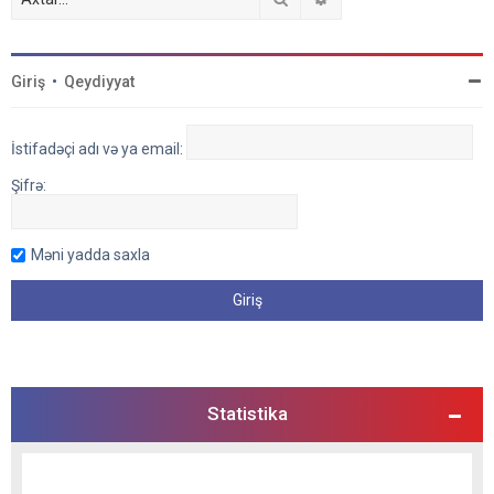
Giriş
•
Qeydiyyat
İstifadəçi adı və ya email:
Şifrə:
Məni yadda saxla
Statistika