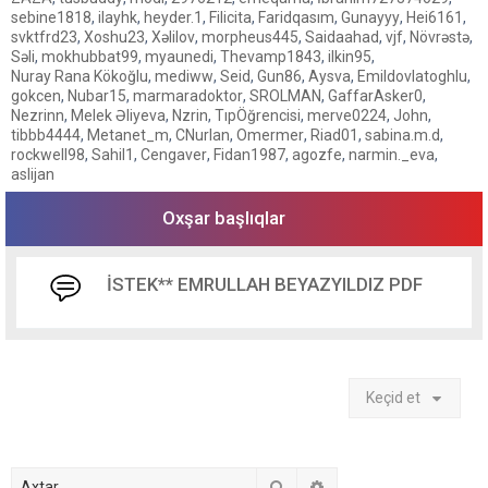
sebine1818
,
ilayhk
,
heyder.1
,
Filicita
,
Faridqasım
,
Gunayyy
,
Hei6161
,
svktfrd23
,
Xoshu23
,
Xəlilov
,
morpheus445
,
Saidaahad
,
vjf
,
Növrəstə
,
Səli
,
mokhubbat99
,
myaunedi
,
Thevamp1843
,
ilkin95
,
Nuray Rana Kökoğlu
,
mediww
,
Seid
,
Gun86
,
Aysva
,
Emildovlatoghlu
,
gokcen
,
Nubar15
,
marmaradoktor
,
SROLMAN
,
GaffarAsker0
,
Nezrinn
,
Melek Əliyeva
,
Nzrin
,
TıpÖğrencisi
,
merve0224
,
John
,
tibbb4444
,
Metanet_m
,
CNurlan
,
Omermer
,
Riad01
,
sabina.m.d
,
rockwell98
,
Sahil1
,
Cengaver
,
Fidan1987
,
agozfe
,
narmin._eva
,
aslijan
Oxşar başlıqlar
İSTEK** EMRULLAH BEYAZYILDIZ PDF
Keçid et
Axtar
Detallı axtarış