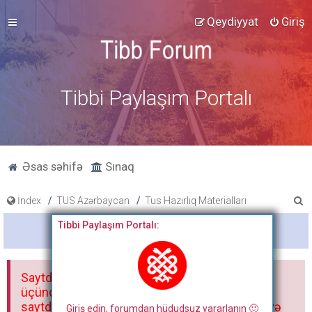
Qeydiyyat
Giriş
Tibbi Paylaşım Portalı
Əsas səhifə
Sınaq
A
İndex
TUS Azərbaycan
Tus Hazırlıq Materialları
x
Tibbi Paylaşım Portalı:
Bitdi
t
a
Saytdakı materiallar yalnız fərdi istifadəniz
r
üçündür. Materialları istisnasız heç bir qrupda,
saytda və sosial şəbəkədə paylaşmaq olmaz və
Giriş edin, forumdan hüdudsuz yararlanın 🙂