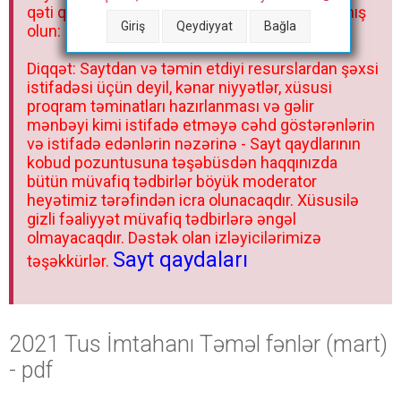
qəti qadağandır! Forum qaydaları ilə mütləq tanış
Giriş
Qeydiyyat
Bağla
olun:
Diqqət: Saytdan və təmin etdiyi resurslardan şəxsi
istifadəsi üçün deyil, kənar niyyətlər, xüsusi
proqram təminatları hazırlanması və gəlir
mənbəyi kimi istifadə etməyə cəhd göstərənlərin
və istifadə edənlərin nəzərinə - Sayt qaydlarının
kobud pozuntusuna təşəbüsdən haqqınızda
bütün müvafiq tədbirlər böyük moderator
heyətimiz tərəfindən icra olunacaqdır. Xüsusilə
gizli fəaliyyət müvafiq tədbirlərə əngəl
olmayacaqdır. Dəstək olan izləyicilərimizə
Sayt qaydaları
təşəkkürlər.
2021 Tus İmtahanı Təməl fənlər (mart)
- pdf