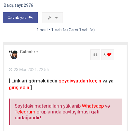
Baxış sayı:
2976
Cavab yaz
1 post •
1
. səhifə (Cəmi
1
səhifə)
Gulcohre
Sitat
login to lik
3
23 Mar 2021, 22:56
[ Linkləri görmək üçün
qeydiyyatdan keçin
və ya
giriş edin
]
Saytdakı materialların yüklənib
Whatsapp
və
Telegram
qruplarında paylaşılması
qəti
qadağandır!