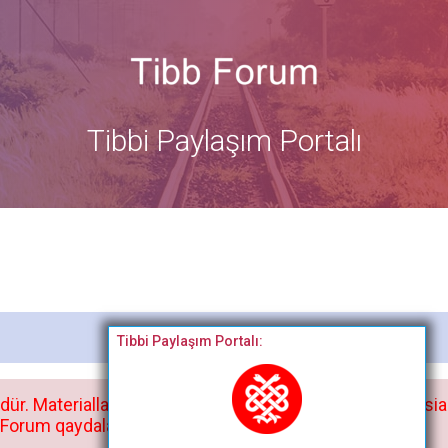
Tibbi Paylaşım Portalı
Bitdi
Tibbi Paylaşım Portalı:
dür. Materialları istisnasız heç bir qrupda, saytda və sosia
orum qaydaları ilə mütləq tanış olun: