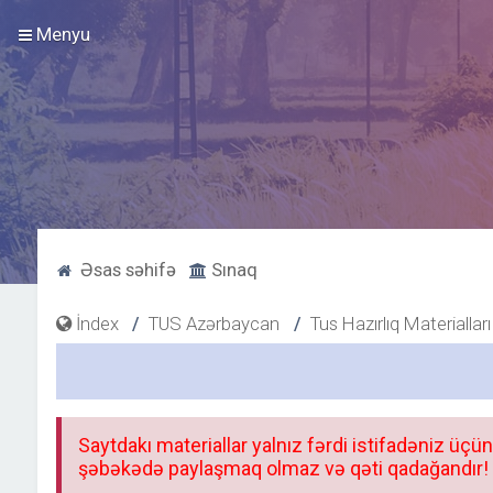
Menyu
Əsas səhifə
Sınaq
İndex
TUS Azərbaycan
Tus Hazırlıq Materialları
Saytdakı materiallar yalnız fərdi istifadəniz üçün
şəbəkədə paylaşmaq olmaz və qəti qadağandır! F