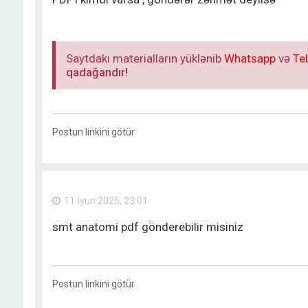
Saytdakı materialların yüklənib
Whatsapp
və
Te
qadağandır!
Postun linkini götür
11 İyun 2025, 23:01
smt anatomi pdf gönderebilir misiniz
Postun linkini götür