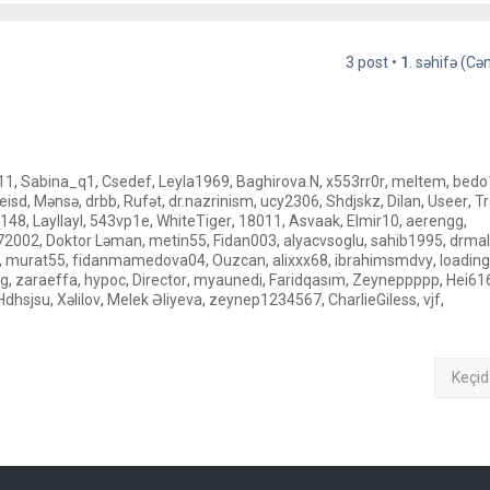
z
ə
1
l
-
a
i
q
3 post •
1
. səhifə (C
l
ə
ə
ə
l
a
q
ə
11
,
Sabina_q1
,
Csedef
,
Leyla1969
,
Baghirova.N
,
x553rr0r
,
meltem
,
bedo
eisd
,
Mənsə
,
drbb
,
Rufət
,
dr.nazrinism
,
ucy2306
,
Shdjskz
,
Dilan
,
Useer
,
T
148
,
Layllayl
,
543vp1e
,
WhiteTiger
,
18011
,
Asvaak
,
Elmir10
,
aerengg
,
72002
,
Doktor Ləman
,
metin55
,
Fidan003
,
alyacvsoglu
,
sahib1995
,
drmal
,
murat55
,
fidanmamedova04
,
Ouzcan
,
alixxx68
,
ibrahimsmdvy
,
loading
ng
,
zaraeffa
,
hypoc
,
Director
,
myaunedi
,
Faridqasım
,
Zeyneppppp
,
Hei61
Hdhsjsu
,
Xəlilov
,
Melek Əliyeva
,
zeynep1234567
,
CharlieGiless
,
vjf
,
Keçid