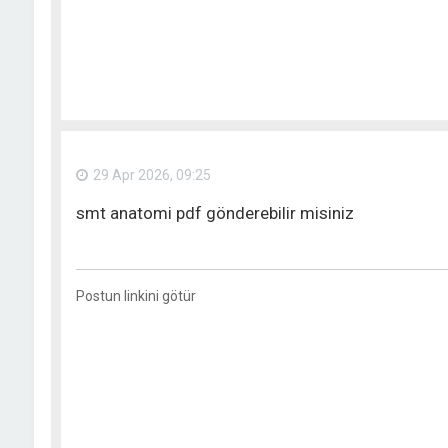
29 Apr 2026, 09:25
smt anatomi pdf gönderebilir misiniz
Postun linkini götür