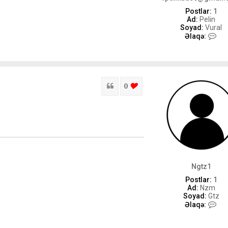
Postlar:
1
Ad:
Pelin
Soyad:
Vural
v
Əlaqə:
p
e
l
i
n
b
Sitat
login to like this post
0
u
s
e
@
g
m
a
i
l
.
Ngtz1
c
Postlar:
1
o
Ad:
Nzm
m
Soyad:
Gtz
-
N
Əlaqə:
i
g
l
t
ə