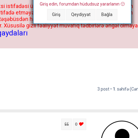
Giriş edin, forumdan hüdudsuz yararlanın 🙂
si istifadəsi üçün deyil, kənar niyyətlər, xüsusi proqram
stifadə etməyə cəhd göstərənlərin və istifadə edənlərin
Giriş
Qeydiyyat
Bağla
 təşəbüsdən haqqınızda bütün müvafiq tədbirlər böyük
 Xüsusilə gizli fəaliyyət müvafiq tədbirlərə əngəl olmaya
qaydaları
3 post •
1
. səhifə (C
Sitat
login to like this post
0