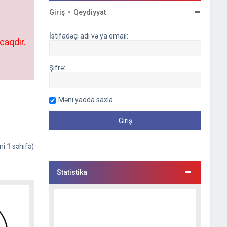
Giriş
•
Qeydiyyat
İstifadəçi adı və ya email:
caqdır.
Şifrə:
Məni yadda saxla
əmi
1
səhifə)
Statistika