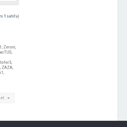
x
a
r
əmi
1
səhifə)
ı
q
a
y
ı
t
1
,
Zeroni
,
racTUS
,
tofer3
,
,
ZAZA
,
61
,
 et