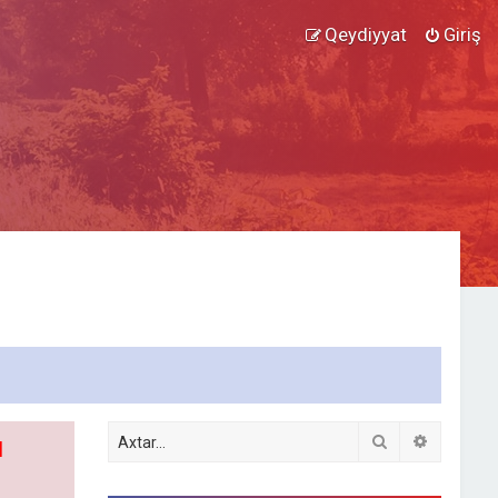
Qeydiyyat
Giriş
Axtar
Detallı ax
l