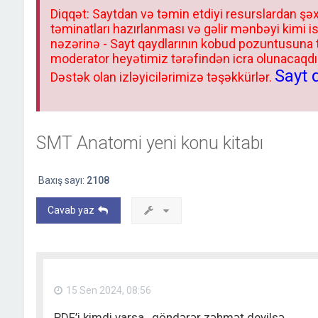
Diqqət: Saytdan və təmin etdiyi resurslardan şəx
təminatları hazırlanması və gəlir mənbəyi kimi i
nəzərinə - Sayt qaydlarının kobud pozuntusuna
moderator heyətimiz tərəfindən icra olunacaqdır.
Sayt 
Dəstək olan izləyicilərimizə təşəkkürlər.
SMT Anatomi yeni konu kitabı
Baxış sayı:
2108
Cavab yaz
15 Sen 2024, 08:56
PDF’i kimdi varsa , göndərər zəhmət deyilsə