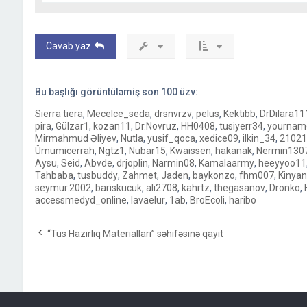
Cavab yaz
Bu başlığı görüntüləmiş son
100
üzv:
Sierra tiera
,
Mecelce_seda
,
drsnvrzv
,
pelus
,
Kektibb
,
DrDilara11
pira
,
Gülzar1
,
kozan11
,
Dr.Novruz
,
HH0408
,
tusiyerr34
,
yournam
Mirmahmud Əliyev
,
Nutla
,
yusif_qoca
,
xedice09
,
ilkin_34
,
21021
Ümumicerrah
,
Ngtz1
,
Nubar15
,
Kwaissen
,
hakanak
,
Nermin130
Aysu
,
Seid
,
Abvde
,
drjoplin
,
Narmin08
,
Kamalaarmy
,
heeyyoo11
Tahbaba
,
tusbuddy
,
Zahmet
,
Jaden
,
baykonzo
,
fhm007
,
Kinya
seymur.2002
,
bariskucuk
,
ali2708
,
kahrtz
,
thegasanov
,
Dronko
,
accessmedyd_online
,
lavaelur
,
1ab
,
BroEcoli
,
haribo
“Tus Hazırlıq Materialları” səhifəsinə qayıt