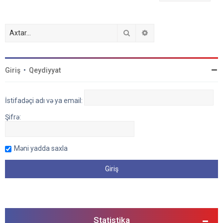
Axtar
Detallı axtarış
Giriş
•
Qeydiyyat
İstifadəçi adı və ya email:
Şifrə:
Məni yadda saxla
Statistika