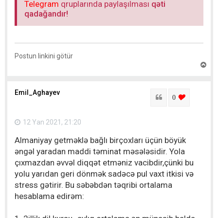
Telegram
qruplarında paylaşılması
qəti
qadağandır!
Postun linkini götür
Y
u
x
a
Emil_Aghayev
r
Sitat
login to lik
0
ı
q
a
12 Yan 2021, 21:20
y
ı
Almaniyay getməklə bağlı birçoxları üçün böyük
t
əngəl yaradan maddi təminat məsələsidir. Yola
çıxmazdan əvvəl diqqət etməniz vacibdir,çünki bu
yolu yarıdan geri dönmək sadəcə pul vaxt itkisi və
stress gətirir. Bu səbəbdən təqribi ortalama
hesablama edirəm: