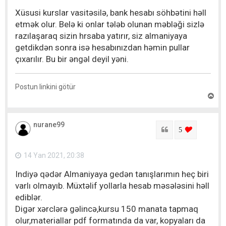
ı
Xüsusi kurslar vasitəsilə, bank hesabı söhbətini həll
t
etmək olur. Belə ki onlar tələb olunan məbləği sizlə
razılaşaraq sizin hrsaba yatırır, siz almaniyaya
getdikdən sonra isə hesabınızdan həmin pullar
çıxarılır. Bu bir əngəl deyil yəni.
Postun linkini götür
Y
u
x
a
nurane99
r
Sitat
login to lik
5
ı
q
a
14 Yan 2021, 20:38
y
ı
Indiyə qədər Almaniyaya gedən tanışlarımın heç biri
t
varlı olmayıb. Müxtəlif yollarla hesab məsələsini həll
ediblər.
Digər xərclərə gəlincə,kursu 150 manata tapmaq
olur,materiallar pdf formatında da var, kopyaları da