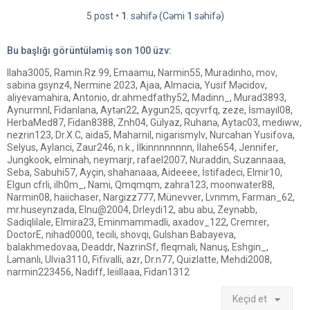
a
y
5 post •
1
. səhifə (Cəmi
1
səhifə)
ı
t
Bu başlığı görüntüləmiş son
100
üzv:
Ilaha3005
,
Ramin.Rz.99
,
Emaamu
,
Narmin55
,
Muradinho
,
mov
,
sabina.gsynz4
,
Nermine 2023
,
Ajaa
,
Almacia
,
Yusif Məcidov
,
aliyevamahira
,
Antonio
,
dr.ahmedfathy52
,
Madinn_
,
Murad3893
,
Aynurmnl
,
Fidanlana
,
Aytən22
,
Aygun25
,
qcyvrfq
,
zeze
,
İsmayıl08
,
HerbaMed87
,
Fidan8388
,
Znh04
,
Gülyaz
,
Ruhanə
,
Aytac03
,
mediww
,
nezrin123
,
Dr.X.C
,
aida5
,
Maharnil
,
nigarismylv
,
Nurcahan Yusifova
,
Selyus
,
Aylanci
,
Zaur246
,
n.k.
,
İlkinnnnnnnn
,
İlahe654
,
Jennifer
,
Jungkook
,
elminah
,
neymarjr
,
rafael2007
,
Nuraddin
,
Suzannaaa
,
Seba
,
Sabuhi57
,
Ayçin
,
shahanaaa
,
Aideeee
,
İstifadeci
,
Elmir10
,
Elgun cfrli
,
ilh0m_
,
Nami
,
Qmqmqm
,
zahra123
,
moonwater88
,
Narmin08
,
haiichaser
,
Nargizz777
,
Münevver
,
Lvnmm
,
Farman_62
,
mr.huseynzada
,
Elnu@2004
,
Drleydi12
,
abu abu
,
Zeynəbb
,
Sadiqlilale
,
Elmira23
,
Eminmammadli
,
axadov_122
,
Cremrer
,
DoctorE
,
nihad0000
,
tecili
,
shovqi
,
Gulshan Babayeva
,
balakhmedovaa
,
Deaddr
,
NazrinSf
,
fleqmali
,
Nanuş
,
Eshgin_
,
Ləmanlı
,
Ulvia3110
,
Fifivalli
,
azr
,
Dr.n77
,
Quizlatte
,
Mehdi2008
,
narmin223456
,
Nadiff
,
leiillaaa
,
Fidan1312
Keçid et