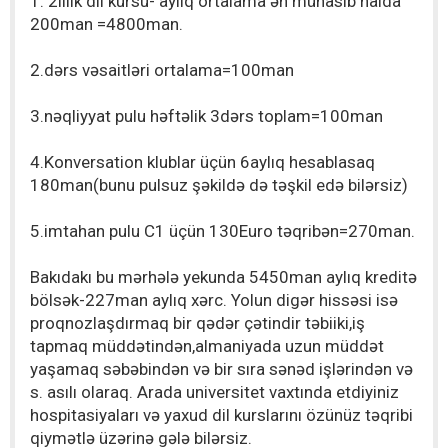
1. 2illik dil kursu- aylıq ortalama ən münasib halda
200man =4800man.
2.dərs vəsaitləri ortalama=100man
3.nəqliyyat pulu həftəlik 3dərs toplam=100man
4.Konversation klublar üçün 6aylıq hesablasaq
180man(bunu pulsuz şəkildə də təşkil edə bilərsiz)
5.imtahan pulu C1 üçün 130Euro təqribən=270man.
Bakıdakı bu mərhələ yekunda 5450man aylıq kreditə
bölsək-227man aylıq xərc. Yolun digər hissəsi isə
proqnozlaşdırmaq bir qədər çətindir təbiiki,iş
tapmaq müddətindən,almaniyada uzun müddət
yaşamaq səbəbindən və bir sıra sənəd işlərindən və
s. asılı olaraq. Arada universitet vaxtında etdiyiniz
hospitasiyaları və yaxud dil kurslarını özünüz təqribi
qiymətlə üzərinə gələ bilərsiz.