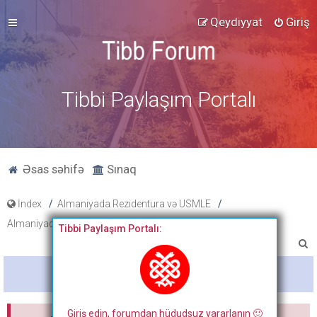
Qeydiyyat
Giriş
Tibbi Paylaşım Portalı
Əsas səhifə
Sınaq
İndex
Almaniyada Rezidentura və USMLE
Almaniyada Rezidentura
Sual - cavab forumu
Tibbi Paylaşım Portalı:
A
x
Bitdi
t
a
Giriş edin, forumdan hüdudsuz yararlanın 🙂