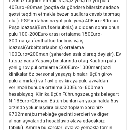
özünüz təqdim etmək istəsəz yenə bir yol pulu
40Euro=80man.(poçtla da göndərə bilərsiz sadəcə
şəxsi təqdim etməklə bəzən suallara cavab tapmaq
olur). FSP imtahanına yol pulu yenə 40Euro-80man.
Peşə icazəsi(Berufserlaubnis) aldıqdan sonra onun
pulu 100-200Euro arası ortalama 150Euro-
300man,aufenthaltserlaubnis və iş
icazesi(Arbeitserlaubnis) ortalama
100Euro=200man (şəhərdən asılı olaraq dəyişir). Ev
tutsaz yada Yaşayış binalarında otaq Kaution pulu
yəni girov pul ortalama 500Euro-1000man(bəzi
klinikalar öz personal yaşayış binaları üçün girov
pulu almırlar) və 1aylıq ev kirayə pulu əvvəldən
verilməli bunuda ortalma 300Euro=600man
hesablayaq. Klinika üçün Führungszeugnis belegart
N-13Euro=26man. Bütün bunları ən yaxşı halda 6ay
ərzində yekunlaşdıra bilsəz toplam xərciniz-
9702man(bu məbləğə gəzinti xərcləri və digər
alınan əşyalarıda hesablayıb əlavə edəcəksiz
təbiiki). Amma bu xərcləri evlə və yeməklə təmin