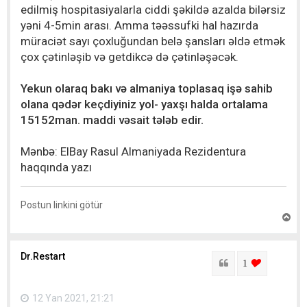
edilmiş hospitasiyalarla ciddi şəkildə azalda bilərsiz
yəni 4-5min arası. Amma təəssufki hal hazırda
müraciət sayı çoxluğundan belə şansları əldə etmək
çox çətinləşib və getdikcə də çətinləşəcək.
Yekun olaraq bakı və almaniya toplasaq işə sahib
olana qədər keçdiyiniz yol- yaxşı halda ortalama
15152man. maddi vəsait tələb edir.
Mənbə: ElBay Rasul Almaniyada Rezidentura
haqqında yazı
Postun linkini götür
Y
u
x
a
Dr.Restart
r
Sitat
login to lik
1
ı
q
a
12 Yan 2021, 21:21
y