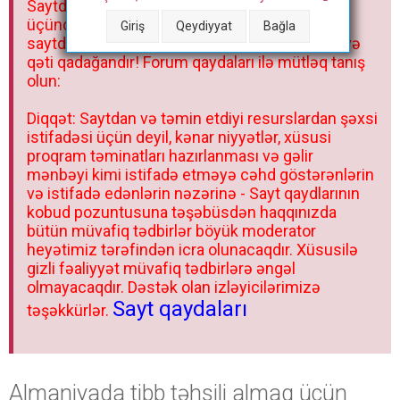
Saytdakı materiallar yalnız fərdi istifadəniz
r
üçündür. Materialları istisnasız heç bir qrupda,
Giriş
Qeydiyyat
Bağla
saytda və sosial şəbəkədə paylaşmaq olmaz və
qəti qadağandır! Forum qaydaları ilə mütləq tanış
olun:
Diqqət: Saytdan və təmin etdiyi resurslardan şəxsi
istifadəsi üçün deyil, kənar niyyətlər, xüsusi
proqram təminatları hazırlanması və gəlir
mənbəyi kimi istifadə etməyə cəhd göstərənlərin
və istifadə edənlərin nəzərinə - Sayt qaydlarının
kobud pozuntusuna təşəbüsdən haqqınızda
bütün müvafiq tədbirlər böyük moderator
heyətimiz tərəfindən icra olunacaqdır. Xüsusilə
gizli fəaliyyət müvafiq tədbirlərə əngəl
olmayacaqdır. Dəstək olan izləyicilərimizə
Sayt qaydaları
təşəkkürlər.
Almaniyada tibb təhsili almaq üçün