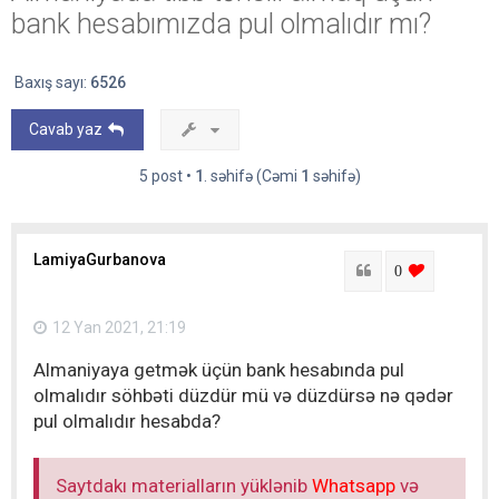
bank hesabımızda pul olmalıdır mı?
Baxış sayı:
6526
Cavab yaz
5 post •
1
. səhifə (Cəmi
1
səhifə)
LamiyaGurbanova
Sitat
login to lik
0
12 Yan 2021, 21:19
Almaniyaya getmək üçün bank hesabında pul
olmalıdır söhbəti düzdür mü və düzdürsə nə qədər
pul olmalıdır hesabda?
Saytdakı materialların yüklənib
Whatsapp
və