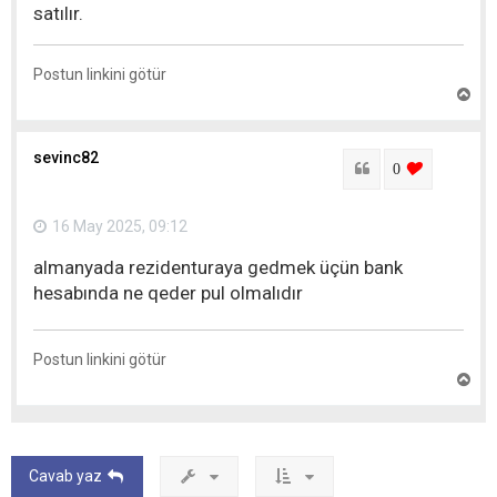
satılır.
Postun linkini götür
Y
u
x
a
sevinc82
r
Sitat
login to lik
0
ı
q
a
16 May 2025, 09:12
y
ı
almanyada rezidenturaya gedmek üçün bank
t
hesabında ne qeder pul olmalıdır
Postun linkini götür
Y
u
x
a
r
ı
Cavab yaz
q