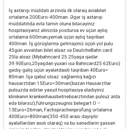
İş axtarışı müddəti ərzində ilk olaraq aviabilet
ortalama 200Euro-400man. Əgər iş axtarışı
müddətində evlə təmin oluna biləcəyiniz
hospitasiyanız əlinizdə yoxdursa ev üçün aylıq
ortalama 600man,yemək üçün aylıq təqribən
400man. İş görüşlərinə getməyiniz üçün yol pulu
45gün əvvəldən bilet alsaz və DeutcheBahn card
25lə alsaz (Mybahncard 25 25yaşa qədər
39.90Euro,25yaşdan yuxarı isə Bahncard25 62Euro)
gediş-gəliş üçün əyalətdaxili təqribən 40Euro=
80man. İşə qəbul olsaz: sağlamlıq kağızı
hausarztdan 15Euro=30man(bəzən Hausarztlar
pulsuzda edirlər yaxud hospitasiya elədiyiniz
klinikanın krankenhausbetriebsarztından pulsuz əldə
edə bilərsiz),führungszeugnis belegart O –
13Euro=26man, Fachsprachenprüfung ortalama
400Euro=800man(350-450 arası dəyişilir
əyalətlərdən asıılı olaraq) və bu sənədlərin şəxsən