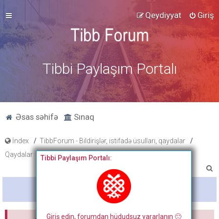
Qeydiyyat
Giriş
Tibbi Paylaşım Portalı
Əsas səhifə
Sınaq
İndex
TibbForum - Bildirişlər, istifadə üsulları, qaydalar
Qaydalar
Tibbi Paylaşım Portalı:
A
x
Bitdi
t
a
Giriş edin, forumdan hüdudsuz yararlanın 🙂