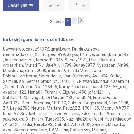
ı
Cavab yaz
q
a
y
2
Sonrakı
29 post
1
ı
t
Bu başlığı görüntüləmiş son
100
üzv:
Uwvwjsiwb
,
cavaz9197@gmail.com
,
Fəridə Əzizova
,
mammadovam_23
,
Surgeon999
,
Sayko
,
L4miye
,
punarrjl
,
Elnur1991
,
İnci.meherremli
,
Mamed12345
,
Surxay1971
,
Ruhi
,
Ruskata
,
drbashkan
,
Murad T-v
,
JaleA
,
uliii789
,
Gunay6977
,
Nyapacan
,
Aln98
,
Məcidovaa
,
cinare2000
,
irada579
,
Rəşidə Mehdizadə
,
Doktor Elvin Nemo
,
Semadeniz
,
Elvin Əlifxanov
,
Aydın04
,
Sadık
,
Şamxal
,
Xb.
,
bernas.omur
,
DrDilara1111
,
Rizvan İskəndər
,
Yasemin1.
,
Csedef
,
Vexlux
,
Niko123456
,
Nuray Pənahova
,
panah123
,
AF_md
,
axadov_122
,
Nana81
,
Turancik
,
Elgundur456
,
jafarli21
,
....
,
Sahillə010205
,
vugarb
,
Dr.Pərvanə*$€
,
ferid224
,
FutureDoctor
,
Adil1322
,
Stark
,
Abingasi
,
180110
,
Gülnara
,
Baghirova.N
,
Nihat1298
,
Zlf
,
Leyla2795
,
Neuros
,
Mariam
,
FeyzAZZ
,
1701135
,
Moony
,
AA777
,
Nihad57
,
SevdaH
,
Tıpkedisi
,
rwqrwq
,
zesyes68
,
lolrafiq
,
Anonim_atu
,
saksocukral31
,
innsrv
,
Tuqay005
,
Nazrinka20
,
elifcebi
,
Yusif Məcidov
,
Ana123
,
Hadia
,
Neroka93.
,
Sabuhi57
,
tus2002
,
aaydan
,
Mirsadiq
,
ozge
,
Serxan
,
aysellism
,
RAMİLE❤️
,
Safura.ysv
,
Ruhanə
,