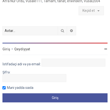
Afra Nur Ordu
,
Vusale111
,
Tamam
,
tanat
,
erwinskrn
,
Vüsal2004
Keçid et
Axtar
Detallı axtarış
Giriş
•
Qeydiyyat
İstifadəçi adı və ya email:
Şifrə:
Məni yadda saxla