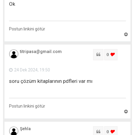
ı
Ok
t
Postun linkini götür
Y
u
x
a
titripasa@gmail.com
r
Sitat
login to lik
0
ı
q
a
24 Dek 2024, 19:50
y
ı
soru çözüm kitaplarının pdfleri var mı
t
Postun linkini götür
Y
u
x
a
Şehla
r
Sitat
login to lik
0