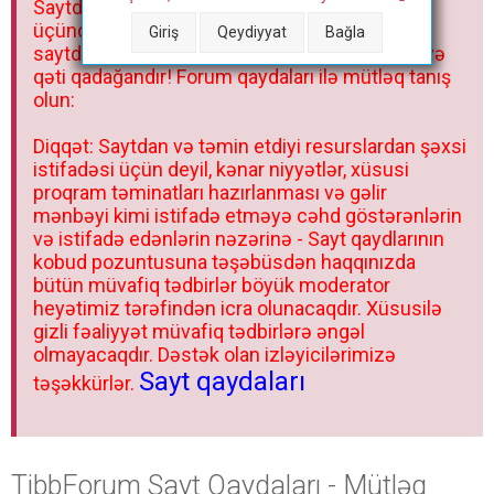
Saytdakı materiallar yalnız fərdi istifadəniz
r
üçündür. Materialları istisnasız heç bir qrupda,
Giriş
Qeydiyyat
Bağla
saytda və sosial şəbəkədə paylaşmaq olmaz və
qəti qadağandır! Forum qaydaları ilə mütləq tanış
olun:
Diqqət: Saytdan və təmin etdiyi resurslardan şəxsi
istifadəsi üçün deyil, kənar niyyətlər, xüsusi
proqram təminatları hazırlanması və gəlir
mənbəyi kimi istifadə etməyə cəhd göstərənlərin
və istifadə edənlərin nəzərinə - Sayt qaydlarının
kobud pozuntusuna təşəbüsdən haqqınızda
bütün müvafiq tədbirlər böyük moderator
heyətimiz tərəfindən icra olunacaqdır. Xüsusilə
gizli fəaliyyət müvafiq tədbirlərə əngəl
olmayacaqdır. Dəstək olan izləyicilərimizə
Sayt qaydaları
təşəkkürlər.
TibbForum Sayt Qaydaları - Mütləq