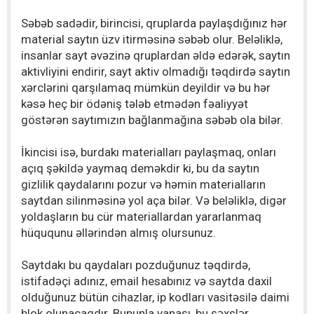
Səbəb sadədir, birincisi, qruplarda paylaşdığınız hər
material saytın üzv itirməsinə səbəb olur. Beləliklə,
insanlar sayt əvəzinə qruplardan əldə edərək, saytın
aktivliyini endirir, sayt aktiv olmadığı təqdirdə saytın
xərclərini qarşılamaq mümkün deyildir və bu hər
kəsə heç bir ödəniş tələb etmədən fəaliyyət
göstərən saytımızın bağlanmağına səbəb ola bilər.
İkincisi isə, burdakı materialları paylaşmaq, onları
açıq şəkildə yaymaq deməkdir ki, bu da saytın
gizlilik qaydalarını pozur və həmin materialların
saytdan silinməsinə yol aça bilər. Və beləliklə, digər
yoldaşların bu cür materiallardan yararlanmaq
hüququnu əllərindən almış olursunuz.
Saytdakı bu qaydaları pozduğunuz təqdirdə,
istifadəçi adınız, email hesabınız və saytda daxil
olduğunuz bütün cihazlar, ip kodları vasitəsilə daimi
blok olunacaqdır. Bununla yanaşı, bu şəxslər