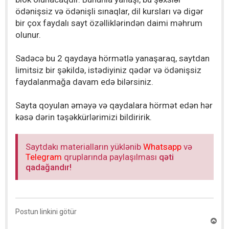
ödənişsiz və ödənişli sınaqlar, dil kursları və digər
bir çox faydalı sayt özəlliklərindən daimi məhrum
olunur.
Sadəcə bu 2 qaydaya hörmətlə yanaşaraq, saytdan
limitsiz bir şəkildə, istədiyiniz qədər və ödənişsiz
faydalanmağa davam edə bilərsiniz.
Sayta qoyulan əməyə və qaydalara hörmət edən hər
kəsə dərin təşəkkürlərimizi bildiririk.
Saytdakı materialların yüklənib
Whatsapp
və
Telegram
qruplarında paylaşılması
qəti
qadağandır!
Postun linkini götür
Y
u