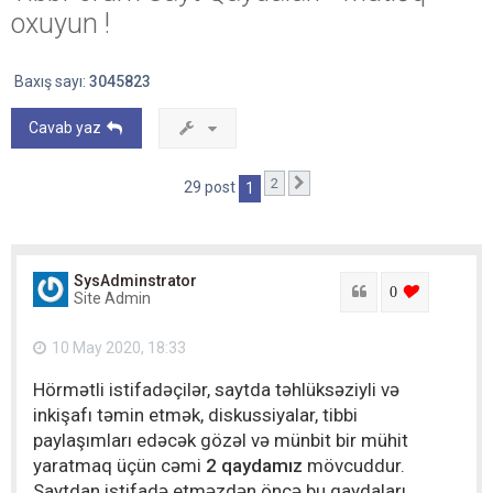
oxuyun !
Baxış sayı:
3045823
Cavab yaz
2
Sonrakı
29 post
1
SysAdminstrator
Sitat
login to lik
0
Site Admin
10 May 2020, 18:33
Hörmətli istifadəçilər, saytda təhlüksəziyli və
inkişafı təmin etmək, diskussiyalar, tibbi
paylaşımları edəcək gözəl və münbit bir mühit
yaratmaq üçün cəmi
2 qaydamız
mövcuddur.
Saytdan istifadə etməzdən öncə bu qaydaları