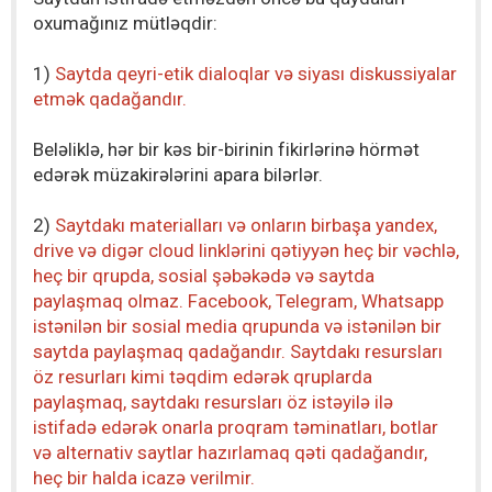
oxumağınız mütləqdir:
1)
Saytda qeyri-etik dialoqlar və siyası diskussiyalar
etmək qadağandır.
Beləliklə, hər bir kəs bir-birinin fikirlərinə hörmət
edərək müzakirələrini apara bilərlər.
2)
Saytdakı materialları və onların birbaşa yandex,
drive və digər cloud linklərini qətiyyən heç bir vəchlə,
heç bir qrupda, sosial şəbəkədə və saytda
paylaşmaq olmaz. Facebook, Telegram, Whatsapp
istənilən bir sosial media qrupunda və istənilən bir
saytda paylaşmaq qadağandır. Saytdakı resursları
öz resurları kimi təqdim edərək qruplarda
paylaşmaq, saytdakı resursları öz istəyilə ilə
istifadə edərək onarla proqram təminatları, botlar
və alternativ saytlar hazırlamaq qəti qadağandır,
heç bir halda icazə verilmir.