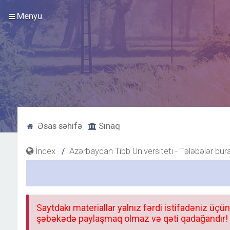
Menyu
Əsas səhifə
Sınaq
İndex
Azərbaycan Tibb Universiteti - Tələbələr bur
Saytdakı materiallar yalnız fərdi istifadəniz üçün
şəbəkədə paylaşmaq olmaz və qəti qadağandır! F