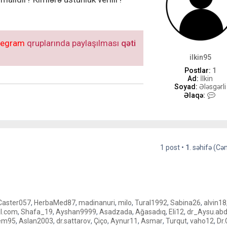
legram
qruplarında paylaşılması
qəti
ilkin95
Postlar:
1
Ad:
İlkin
Soyad:
Ələsgərli
i
Əlaqə:
l
k
i
n
9
5
1 post •
1
. səhifə (C
-
i
l
ə
ə
l
a
Caster057
,
HerbaMed87
,
madinanuri
,
milo
,
Tural1992
,
Sabina26
,
alvin18
q
l.com
,
Shafa_19
,
Ayshan9999
,
Asadzada
,
Ağasadıq
,
Eli12
,
dr_Aysu.abd
ə
em95
,
Aslan2003
,
dr.sattarov
,
Çiço
,
Aynur11
,
Asmar
,
Turqut
,
vaho12
,
Dr