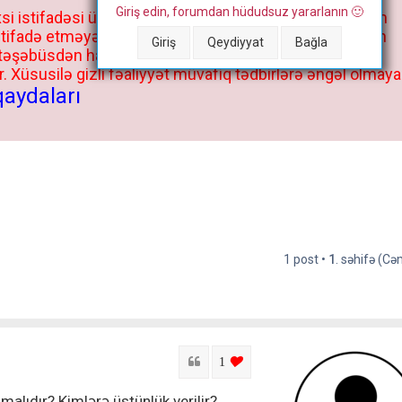
Giriş edin, forumdan hüdudsuz yararlanın 🙂
si istifadəsi üçün deyil, kənar niyyətlər, xüsusi proqram
stifadə etməyə cəhd göstərənlərin və istifadə edənlərin
Giriş
Qeydiyyat
Bağla
 təşəbüsdən haqqınızda bütün müvafiq tədbirlər böyük
 Xüsusilə gizli fəaliyyət müvafiq tədbirlərə əngəl olmaya
qaydaları
1 post •
1
. səhifə (C
Sitat
login to like this post
1
malıdır? Kimlərə üstünlük verilir?