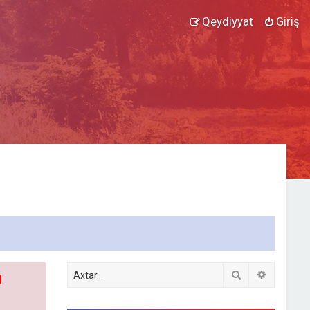
Qeydiyyat
Giriş
Axtar
Detallı ax
l