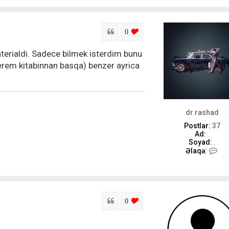
Sitat
login to like this post
0
terialdi. Sadece bilmek isterdim bunu
erem kitabinnan basqa) benzer ayrica
dr.rashad
Postlar:
37
Ad:
.
Soyad:
.
d
Əlaqə:
r
.
r
a
s
h
Sitat
login to like this post
0
a
d
-