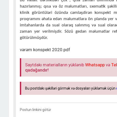
Bu vəsait dərslikdən çox , qısa zaman dilimində k
hazırlanmış; qısa və öz məlumatları, sxematik şəkill
klinik görüntüləri özündə cəmləşdirən konspekt mə
proqramını əhatə edən məlumatlara ön planda yer v
imtahanlarda da sual olaraq salınmış və sual ola
zaman yer verilmişdir. Sözü gedən məlumatlar ref
götürülmüşdür.
vərəm konspekt 2020.pdf
Saytdakı materialların yüklənib
Whatsapp
və
Te
qadağandır!
Bu postdakı şəkilləri görmək və dosyaları yükləmək üçün
Postun linkini götür