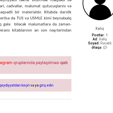
eyfiyyətli təkrar etdirmək məqsədi ilə
əri, cədvəllər, məlumat qutucuqlarını və
qsədli bir materialdır. Kitabda dərslik
erilsə də TUS və USMLE kimi beynəlxalq
raq gələ biləcək məlumatlara da zaman-
Xaliq
erans kitablarının ən son nəşrlərindən
Postlar:
1
Ad:
Xaliq
Soyad:
Rəcəbli
X
Əlaqə:
a
l
i
legram
qruplarında paylaşılması
qəti
q
-
i
l
ə
ə
qeydiyyatdan keçin
və ya
giriş edin
l
a
q
ə