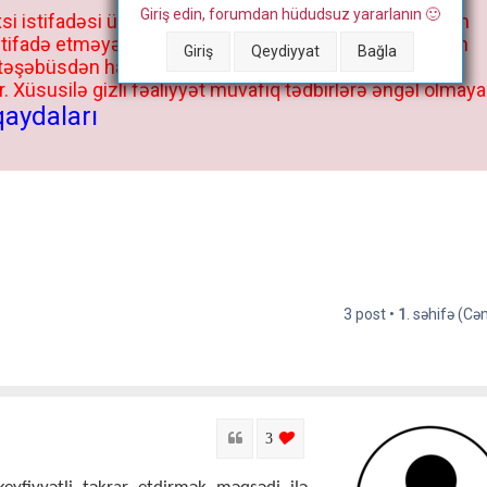
Giriş edin, forumdan hüdudsuz yararlanın 🙂
si istifadəsi üçün deyil, kənar niyyətlər, xüsusi proqram
stifadə etməyə cəhd göstərənlərin və istifadə edənlərin
Giriş
Qeydiyyat
Bağla
 təşəbüsdən haqqınızda bütün müvafiq tədbirlər böyük
 Xüsusilə gizli fəaliyyət müvafiq tədbirlərə əngəl olmaya
qaydaları
3 post •
1
. səhifə (C
Sitat
login to like this post
3