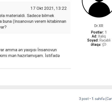
i
l
17 Okt 2021, 13:22
ə
ə
ela materialdi. Sadece bilmek
l
sa buna (Insanovun verem kitabinnan
a
q
Dr.XR
var?
ə
Postlar:
1
Ad:
Xaliq
Soyad:
Rəcəbli
D
Əlaqə:
r
 var amma ən yaxşısı İnsanovun
.
t kimi mən hazırlamışam. İstifadə
X
R
-
i
l
ə
ə
l
a
q
ə
3 post •
1
. səhifə (C