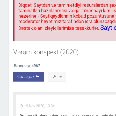
Diqqət: Saytdan və təmin etdiyi resurslardan şəx
təminatları hazırlanması və gəlir mənbəyi kimi i
nəzərinə - Sayt qaydlarının kobud pozuntusuna
moderator heyətimiz tərəfindən icra olunacaqdır.
Sayt 
Dəstək olan izləyicilərimizə təşəkkürlər.
Vərəm konspekt (2020)
Baxış sayı:
4967
Cavab yaz
19 Noy 2020, 13:34