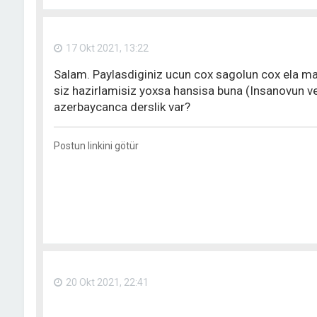
17 Okt 2021, 13:22
Salam. Paylasdiginiz ucun cox sagolun cox ela ma
siz hazirlamisiz yoxsa hansisa buna (Insanovun v
azerbaycanca derslik var?
Postun linkini götür
20 Okt 2021, 22:41