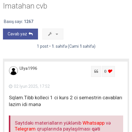
Imatahan cvb
Baxış sayı:
1267
Cavab yaz
1 post •
1
. səhifə (Cəmi
1
səhifə)
Ulya1996
Sitat
login to lik
0
02 İyun 2025, 17:52
Sqlam.Tibb kolleci 1 ci kurs 2 ci semestrin cavabları
lazim idi mənə
Saytdakı materialların yüklənib
Whatsapp
və
Telegram
qruplarında paylaşılması
qəti