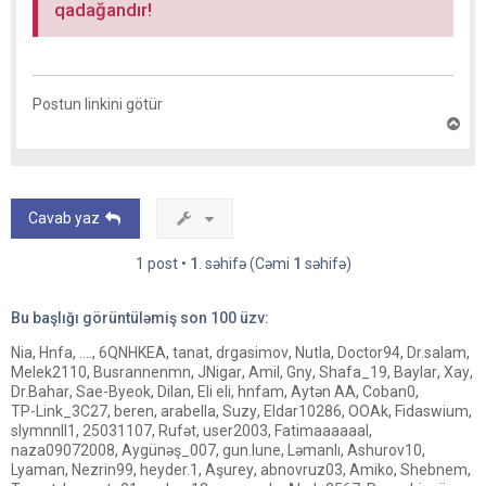
qadağandır!
Postun linkini götür
Y
u
x
a
r
ı
Cavab yaz
q
a
y
1 post •
1
. səhifə (Cəmi
1
səhifə)
ı
t
Bu başlığı görüntüləmiş son
100
üzv:
Nia
,
Hnfa
,
....
,
6QNHKEA
,
tanat
,
drgasimov
,
Nutla
,
Doctor94
,
Dr.salam
,
Melek2110
,
Busrannenmn
,
JNigar
,
Amil
,
Gny
,
Shafa_19
,
Baylar
,
Xay
,
Dr.Bahar
,
Sae-Byeok
,
Dilan
,
Eli eli
,
hnfam
,
Aytən AA
,
Coban0
,
TP-Link_3C27
,
beren
,
arabella
,
Suzy
,
Eldar10286
,
OOAk
,
Fidaswium
,
slymnnll1
,
25031107
,
Rufət
,
user2003
,
Fatimaaaaaal
,
naza09072008
,
Aygünəş_007
,
gun.lune
,
Ləmanlı
,
Ashurov10
,
Lyaman
,
Nezrin99
,
heyder.1
,
Aşurey
,
abnovruz03
,
Amiko
,
Shebnem
,