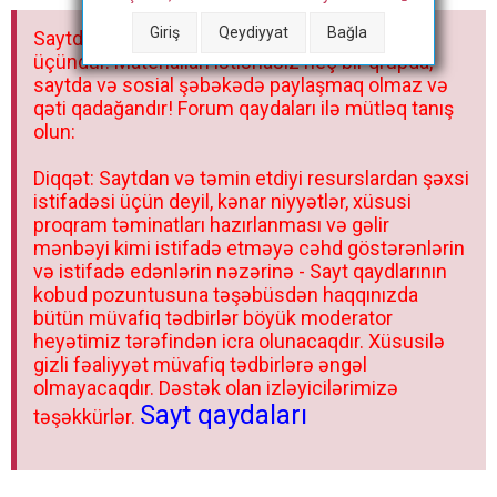
a
Giriş
Qeydiyyat
Bağla
Saytdakı materiallar yalnız fərdi istifadəniz
r
üçündür. Materialları istisnasız heç bir qrupda,
saytda və sosial şəbəkədə paylaşmaq olmaz və
qəti qadağandır! Forum qaydaları ilə mütləq tanış
olun:
Diqqət: Saytdan və təmin etdiyi resurslardan şəxsi
istifadəsi üçün deyil, kənar niyyətlər, xüsusi
proqram təminatları hazırlanması və gəlir
mənbəyi kimi istifadə etməyə cəhd göstərənlərin
və istifadə edənlərin nəzərinə - Sayt qaydlarının
kobud pozuntusuna təşəbüsdən haqqınızda
bütün müvafiq tədbirlər böyük moderator
heyətimiz tərəfindən icra olunacaqdır. Xüsusilə
gizli fəaliyyət müvafiq tədbirlərə əngəl
olmayacaqdır. Dəstək olan izləyicilərimizə
Sayt qaydaları
təşəkkürlər.