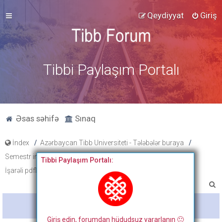
Qeydiyyat
Giriş
Tibbi Paylaşım Portalı
Əsas səhifə
Sınaq
İndex
Azərbaycan Tibb Universiteti - Tələbələr buraya
Semestr imtahan testləri, cavabları və onların müzakirəsi
Tibbi Paylaşım Portalı:
İşarəli pdflər (düzgün cavabları işarələnmiş)
A
x
Bitdi
t
Giriş edin, forumdan hüdudsuz yararlanın 🙂