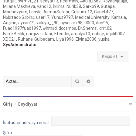
Turqut
,
byrmvt_21
,
sedyar13
,
nearmnly
,
Akula2567
,
Royaahjaajja
,
Milana Makhieva
,
vaho12
,
İklima
,
Nurik38
,
Sarko99
,
Gutapa
,
Magnezyum
,
Lanvle
,
AsmarSardar
,
Gulsum-12
,
Gunel 477
,
Nəbizadə Səbinə
,
user17
,
Yunus9797
,
Medical University
,
Kamala
,
Aqşinn
,
ayxan19
,
zakiya__90
,
aysel.arz98
,
0000
,
ilkin95
,
Fuad1997fuad1997
,
Əhməd
,
dcosmos
,
Dr.Shemsi
,
drrr.02
,
FarukBerlik
,
nargiza
,
staar
,
Efendin
,
amalya10
,
entiqe
,
oquli0007
,
XDC21
,
Ruhanə
,
Gulbadam
,
Ulya1996
,
Elvina2006
,
yuska
,
SysAdminstrator
Keçid et
Axtar
Detallı axtarış
Giriş
•
Qeydiyyat
İstifadəçi adı və ya email:
Şifrə: