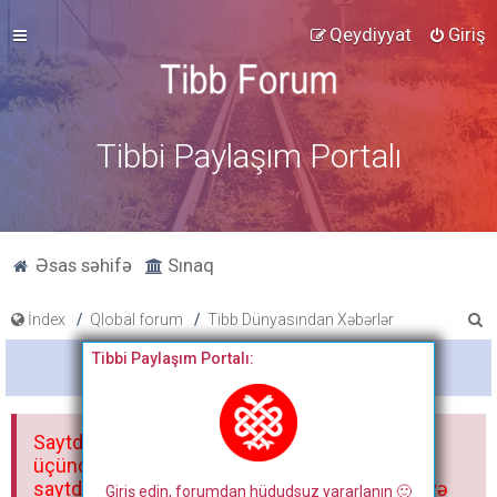
Qeydiyyat
Giriş
Tibbi Paylaşım Portalı
Əsas səhifə
Sınaq
A
İndex
Qlobal forum
Tibb Dünyasından Xəbərlər
x
Tibbi Paylaşım Portalı:
Bitdi
t
a
Saytdakı materiallar yalnız fərdi istifadəniz
r
üçündür. Materialları istisnasız heç bir qrupda,
saytda və sosial şəbəkədə paylaşmaq olmaz və
Giriş edin, forumdan hüdudsuz yararlanın 🙂