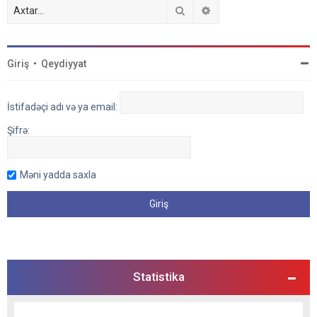
Axtar
Detallı axtarış
Giriş
•
Qeydiyyat
İstifadəçi adı və ya email:
Şifrə:
Məni yadda saxla
Statistika