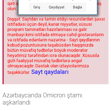
qəti qadağandır! Forum qaydaları ilə mütləq tanış
Giriş
Qeydiyyat
Bağla
olun:
Diqqət: Saytdan və təmin etdiyi resurslardan şəxsi
istifadəsi üçün deyil, kənar niyyətlər, xüsusi
proqram təminatları hazırlanması və gəlir
mənbəyi kimi istifadə etməyə cəhd göstərənlərin
və istifadə edənlərin nəzərinə - Sayt qaydlarının
kobud pozuntusuna təşəbüsdən haqqınızda
bütün müvafiq tədbirlər böyük moderator
heyətimiz tərəfindən icra olunacaqdır. Xüsusilə
gizli fəaliyyət müvafiq tədbirlərə əngəl
olmayacaqdır. Dəstək olan izləyicilərimizə
Sayt qaydaları
təşəkkürlər.
Azərbaycanda Omicron ştamı
aşkarlandı