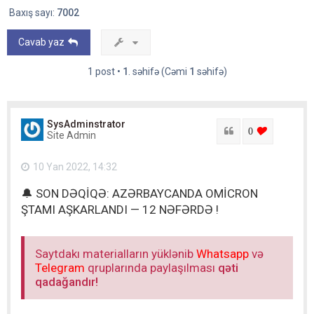
Baxış sayı:
7002
Cavab yaz
1 post •
1
. səhifə (Cəmi
1
səhifə)
SysAdminstrator
Sitat
login to lik
0
Site Admin
10 Yan 2022, 14:32
🔔 SON DƏQİQƏ: AZƏRBAYCANDA OMİCRON
ŞTAMI AŞKARLANDI — 12 NƏFƏRDƏ !
Saytdakı materialların yüklənib
Whatsapp
və
Telegram
qruplarında paylaşılması
qəti
qadağandır!