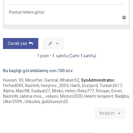
Postun linkini götür
Y
u
x
a
r
ı
Cavab yaz
q
a
y
1 post •
1
. səhifə (Cəmi
1
səhifə)
ı
t
Bu başlığı görüntüləmiş son
100
üzv:
Hüseyn. 93
,
Mirsefter
,
Səmral
,
Whalien52
,
SysAdminstrator
,
Ferhad049
,
Nəzrin6
,
hseynov_2003
,
Han5
,
bozqurd
,
Turkan2617
,
Alpha
,
Mavi98
,
Sadiyat27
,
Mniko
,
Helen
,
Reka777
,
Rövşən
,
Enver
,
NazrinN
,
sabina.mva_
,
veliyev
,
Mezun2020
,
Hekim terapevt
,
Nadjiba
,
Ulker2599.
,
Ulduzka
,
gülühuseyn22
Keçid et