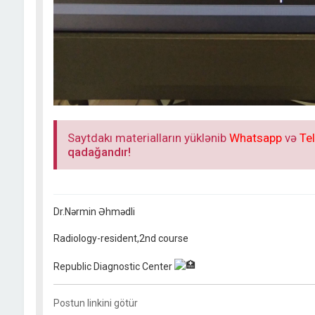
Saytdakı materialların yüklənib
Whatsapp
və
Te
qadağandır!
Dr.Nərmin Əhmədli
Radiology-resident,2nd course
Republic Diagnostic Center
Postun linkini götür