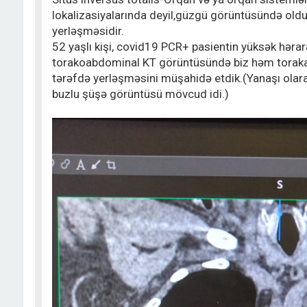
lokalizasiyalarında deyil,güzgü görüntüsündə old
yerləşməsidir.
52 yaşlı kişi, covid19 PCR+ pasientin yüksək hərarə
torakoabdominal KT görüntüsündə biz həm toraka
tərəfdə yerləşməsini müşahidə etdik.(Yanaşı olara
buzlu şüşə görüntüsü mövcud idi.)