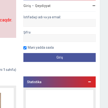
Giriş
•
Qeydiyyat
İstifadəçi adı və ya email:
caqdır.
Şifrə:
Məni yadda saxla
əmi
1
səhifə)
Statistika