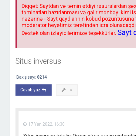
Diqqət: Saytdan və təmin etdiyi resurslardan şəx
təminatları hazırlanması və gəlir mənbəyi kimi i
nəzərinə - Sayt qaydlarının kobud pozuntusuna
moderator heyətimiz tərəfindən icra olunacaqdır.
Sayt 
Dəstək olan izləyicilərimizə təşəkkürlər.
Situs inversus
Baxış sayı:
8214
Cavab yaz
17 Yan 2022, 16:30
Situs inversus totalis-Orqan və ya orqan sisteml