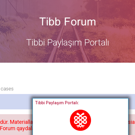
Tibbi Paylaşım Portalı
l cases
Bitdi
Tibbi Paylaşım Portalı:
dür. Materialları istisnasız heç bir qrupda, saytda və sosia
orum qaydaları ilə mütləq tanış olun: