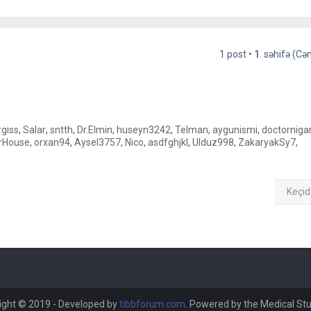
1 post •
1
. səhifə (C
giss
,
Salar
,
sntth
,
Dr.Elmin
,
huseyn3242
,
Telman
,
aygunismi
,
doctorniga
rHouse
,
orxan94
,
Aysel3757
,
Nico
,
asdfghjkl
,
Ulduz998
,
ZakaryakSy7
,
Keçid
ight © 2019 - Developed by
tibbforum.com
. Powered by the Medical St