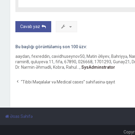
Cavab yaz
Bu başlığı görüntüləmiş son
100
üzv:
aaydan
,
fexreddin
,
cavidhuseynov50
,
Mətin Əliyev
,
Bəhriyyə
,
Nar
ramin8
,
quluyeva.11
,
fifa
,
67890
,
026668
,
1701293
,
Gunay21
,
D
Dr. Nərmin Əhmədli
,
Kobra
,
Rahul...
,
SysAdminstrator
“Tibbi Məqalələr və Medical cases” səhifəsinə qayıt
Əsas Səhifə
Copyr