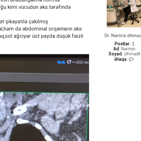
uğu kimi vücudun əks tərəfində
t şikayətilə çəkilmiş
l,həm də abdominal orqanların əks
q,sol ağciyər üst payda düşük faizli
Dr. Nərmin Əhməd
Postlar:
2
Ad:
Nərmin
Soyad:
Əhmədli
D
Əlaqə:
r
.
N
ə
r
m
i
n
Ə
h
m
ə
d
l
i
-