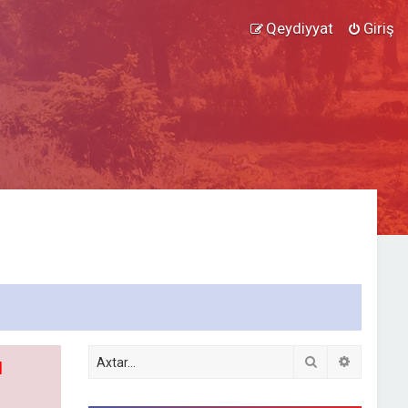
Qeydiyyat
Giriş
Axtar
Detallı ax
l