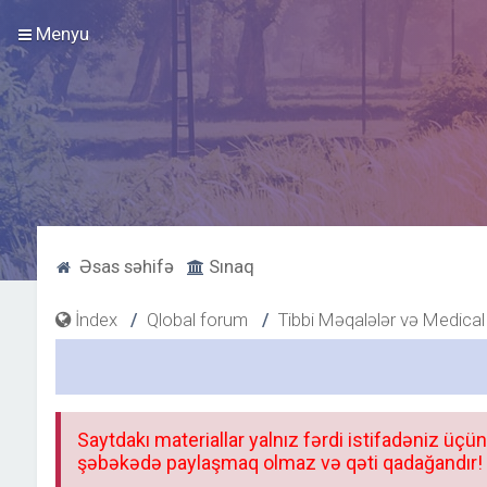
Menyu
Əsas səhifə
Sınaq
İndex
Qlobal forum
Tibbi Məqalələr və Medica
Saytdakı materiallar yalnız fərdi istifadəniz üçün
şəbəkədə paylaşmaq olmaz və qəti qadağandır! F