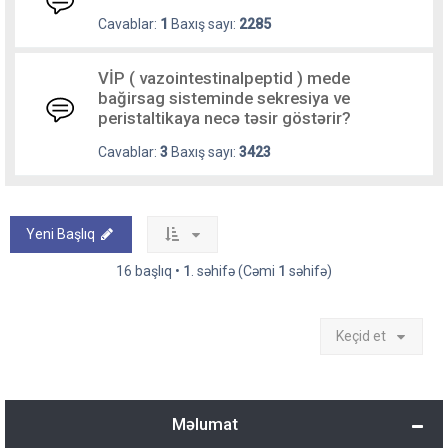
Cavablar:
1
Baxış sayı:
2285
VİP ( vazointestinalpeptid ) mede
bağirsag sisteminde sekresiya ve
peristaltikaya necə təsir göstərir?
Cavablar:
3
Baxış sayı:
3423
Yeni Başlıq
16 başlıq •
1
. səhifə (Cəmi
1
səhifə)
Keçid et
Məlumat