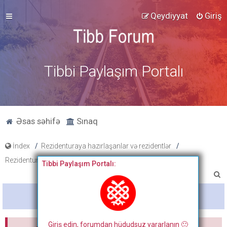
Qeydiyyat
Giriş
Tibbi Paylaşım Portalı
Əsas səhifə
Sınaq
İndex
Rezidenturaya hazırlaşanlar və rezidentlər
Rezidentura suallarının müzakirəsi
Tibbi Paylaşım Portalı:
A
x
Bitdi
t
a
Giriş edin, forumdan hüdudsuz yararlanın 🙂