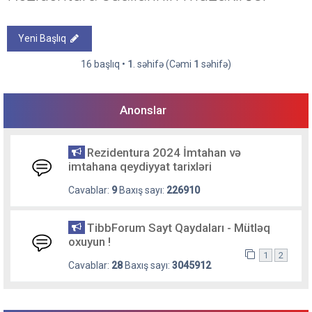
Yeni Başlıq
16 başlıq •
1
. səhifə (Cəmi
1
səhifə)
Anonslar
Rezidentura 2024 İmtahan və
imtahana qeydiyyat tarixləri
Cavablar:
9
Baxış sayı:
226910
TibbForum Sayt Qaydaları - Mütləq
oxuyun !
1
2
Cavablar:
28
Baxış sayı:
3045912