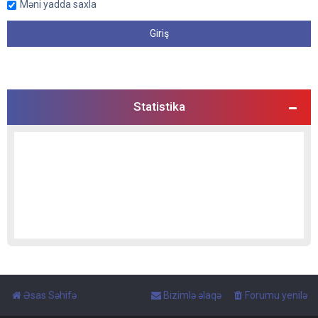
Məni yadda saxla
Statistika
Əsas Səhifə
Bizimlə əlaqə
Forumu yenilə