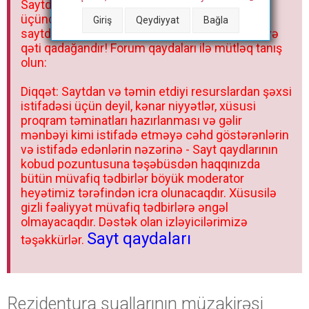
Saytdakı materiallar yalnız fərdi istifadəniz
r
üçündür. Materialları istisnasız heç bir qrupda,
Giriş
Qeydiyyat
Bağla
saytda və sosial şəbəkədə paylaşmaq olmaz və
qəti qadağandır! Forum qaydaları ilə mütləq tanış
olun:
Diqqət: Saytdan və təmin etdiyi resurslardan şəxsi
istifadəsi üçün deyil, kənar niyyətlər, xüsusi
proqram təminatları hazırlanması və gəlir
mənbəyi kimi istifadə etməyə cəhd göstərənlərin
və istifadə edənlərin nəzərinə - Sayt qaydlarının
kobud pozuntusuna təşəbüsdən haqqınızda
bütün müvafiq tədbirlər böyük moderator
heyətimiz tərəfindən icra olunacaqdır. Xüsusilə
gizli fəaliyyət müvafiq tədbirlərə əngəl
olmayacaqdır. Dəstək olan izləyicilərimizə
Sayt qaydaları
təşəkkürlər.
Rezidentura suallarının müzakirəsi