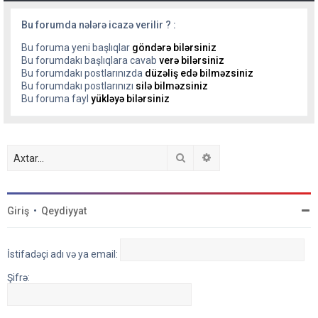
Bu forumda nələrə icazə verilir ? :
Bu foruma yeni başlıqlar
göndərə bilərsiniz
Bu forumdakı başlıqlara cavab
verə bilərsiniz
Bu forumdakı postlarınızda
düzəliş edə bilməzsiniz
Bu forumdakı postlarınızı
silə bilməzsiniz
Bu foruma fayl
yükləyə bilərsiniz
Axtar
Detallı axtarış
Giriş
•
Qeydiyyat
İstifadəçi adı və ya email:
Şifrə: